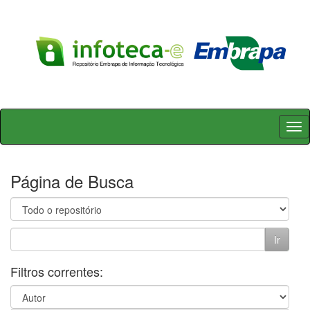
Skip
navigation
Página de Busca
Filtros correntes: