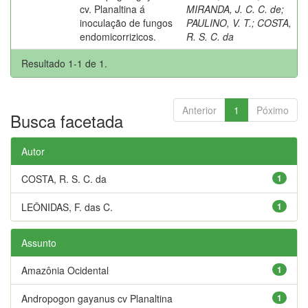
cv. Planaltina á
MIRANDA, J. C. C. de
;
inoculação de fungos
PAULINO, V. T.
;
COSTA,
endomicorrizicos.
R. S. C. da
Resultado 1-1 de 1.
Anterior
1
Póximo
Busca facetada
Autor
COSTA, R. S. C. da
1
LEÔNIDAS, F. das C.
1
Assunto
Amazônia Ocidental
1
Andropogon gayanus cv Planaltina
1