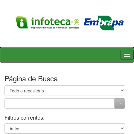
Skip
navigation
Página de Busca
Filtros correntes: