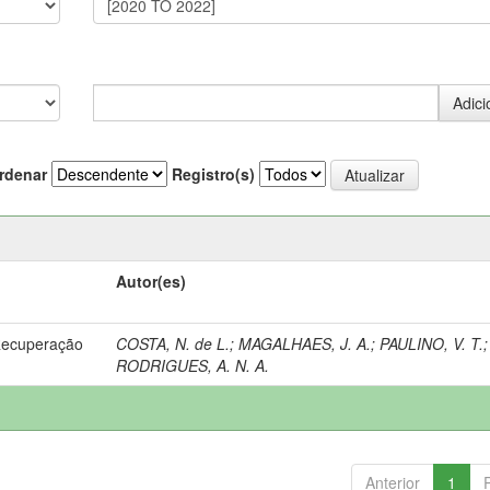
rdenar
Registro(s)
Autor(es)
Recuperação
COSTA, N. de L.
;
MAGALHAES, J. A.
;
PAULINO, V. T.
;
RODRIGUES, A. N. A.
Anterior
1