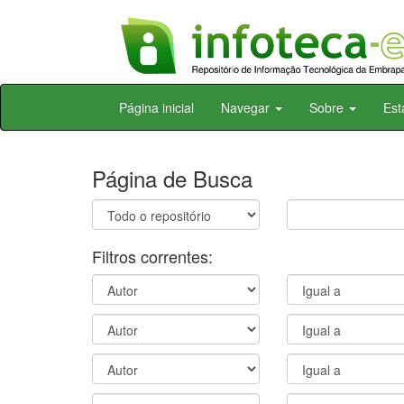
Skip
Página inicial
Navegar
Sobre
Est
navigation
Página de Busca
Filtros correntes: