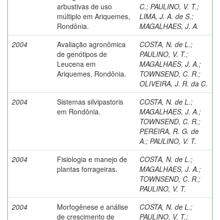
arbustivas de uso
C.
;
PAULINO, V. T.
;
múltiplo em Ariquemes,
LIMA, J. A. de S.
;
Rondônia.
MAGALHAES, J. A.
2004
Avaliação agronômica
COSTA, N. de L.
;
de genótipos de
PAULINO, V. T.
;
Leucena em
MAGALHAES, J. A.
;
Ariquemes, Rondônia.
TOWNSEND, C. R.
;
OLIVEIRA, J. R. da C.
2004
Sistemas silvipastoris
COSTA, N. de L.
;
em Rondônia.
MAGALHAES, J. A.
;
TOWNSEND, C. R.
;
PEREIRA, R. G. de
A.
;
PAULINO, V. T.
2004
Fisiologia e manejo de
COSTA, N. de L.
;
plantas forrageiras.
MAGALHAES, J. A.
;
TOWNSEND, C. R.
;
PAULINO, V. T.
2004
Morfogênese e análise
COSTA, N. de L.
;
de crescimento de
PAULINO, V. T.
;