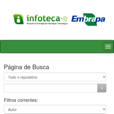
Skip
navigation
Página de Busca
Filtros correntes: