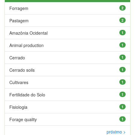
Forragem
2
Pastagem
2
Amazônia Ocidental
1
Animal production
1
Cerrado
1
Cerrado soils
1
Cultivares
1
Fertilidade do Solo
1
Fisiologia
1
Forage quality
1
próximo >