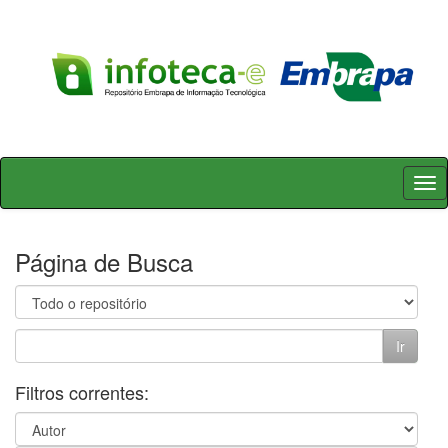
Skip
navigation
Página de Busca
Filtros correntes: