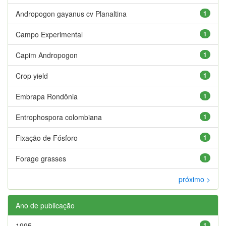
Andropogon gayanus cv Planaltina
1
Campo Experimental
1
Capim Andropogon
1
Crop yield
1
Embrapa Rondônia
1
Entrophospora colombiana
1
Fixação de Fósforo
1
Forage grasses
1
próximo >
Ano de publicação
1995
1