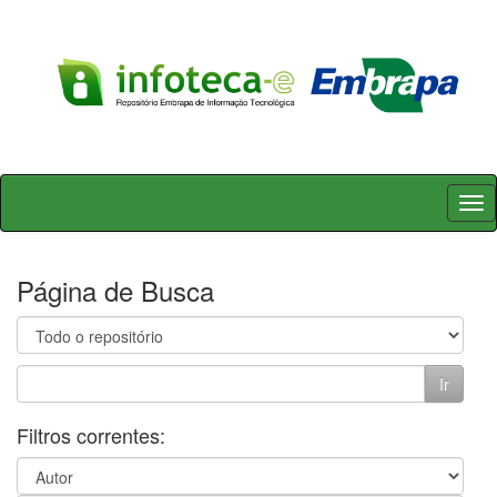
Skip
navigation
Página de Busca
Filtros correntes: