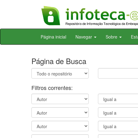
Skip
Página inicial
Navegar
Sobre
Est
navigation
Página de Busca
Filtros correntes: