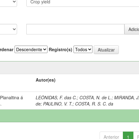
rdenar
Registro(s)
Autor(es)
lanaltina á
LEÔNIDAS, F. das C.
;
COSTA, N. de L.
;
MIRANDA, J.
.
de
;
PAULINO, V. T.
;
COSTA, R. S. C. da
Anterior
1