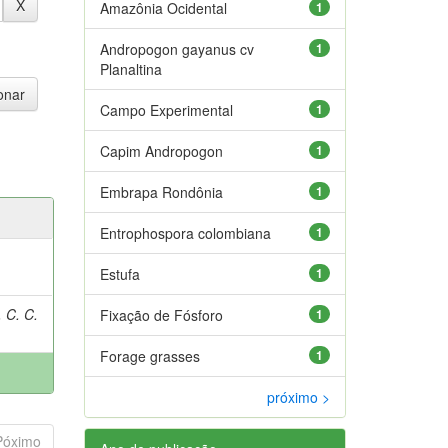
Amazônia Ocidental
1
Andropogon gayanus cv
1
Planaltina
Campo Experimental
1
Capim Andropogon
1
Embrapa Rondônia
1
Entrophospora colombiana
1
Estufa
1
 C. C.
Fixação de Fósforo
1
Forage grasses
1
próximo >
Póximo