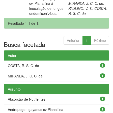
cv. Planaltina á
MIRANDA, J. C. C. de
;
inoculação de fungos
PAULINO, V. T.
;
COSTA,
endomicorrizicos.
R. S. C. da
Resultado 1-1 de 1.
Anterior
1
Póximo
Busca facetada
Autor
COSTA, R. S. C. da
1
MIRANDA, J. C. C. de
1
Assunto
Absorção de Nutrientes
1
Andropogon gayanus cv Planaltina
1