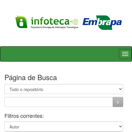
Skip
navigation
Página de Busca
Filtros correntes: