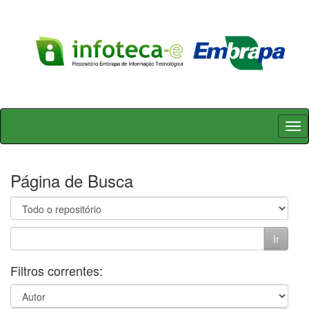
Skip
navigation
Página de Busca
Filtros correntes: