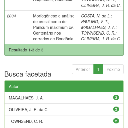
OLIVEIRA, J. R. da C.
2004
Morfogênese e análise
COSTA, N. de L.
;
de crescimento de
PAULINO, V. T.
;
Panicum maximum cv.
MAGALHAES, J. A.
;
Centenário nos
TOWNSEND, C. R.
;
cerrados de Rondônia.
OLIVEIRA, J. R. da C.
Resultado 1-3 de 3.
Anterior
1
Póximo
Busca facetada
Autor
MAGALHAES, J. A.
3
OLIVEIRA, J. R. da C.
2
TOWNSEND, C. R.
2