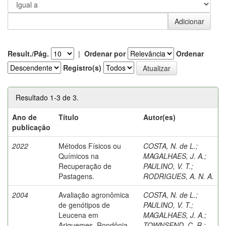
Result./Pág.
|
Ordenar por
Ordenar
Registro(s)
Resultado 1-3 de 3.
Ano de
Título
Autor(es)
publicação
2022
Métodos Físicos ou
COSTA, N. de L.
;
Químicos na
MAGALHAES, J. A.
;
Recuperação de
PAULINO, V. T.
;
Pastagens.
RODRIGUES, A. N. A.
2004
Avaliação agronômica
COSTA, N. de L.
;
de genótipos de
PAULINO, V. T.
;
Leucena em
MAGALHAES, J. A.
;
Ariquemes, Rondônia.
TOWNSEND, C. R.
;