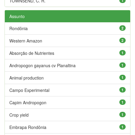
TOWNSEND, C. R.
1
Assunto
Rondônia
2
Western Amazon
2
Absorção de Nutrientes
1
Andropogon gayanus cv Planaltina
1
Animal production
1
Campo Experimental
1
Capim Andropogon
1
Crop yield
1
Embrapa Rondônia
1