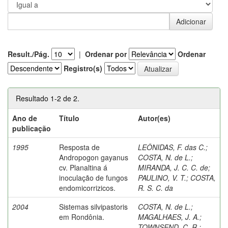
Result./Pág.
|
Ordenar por
Ordenar
Registro(s)
Resultado 1-2 de 2.
Ano de
Título
Autor(es)
publicação
1995
Resposta de
LEÔNIDAS, F. das C.
;
Andropogon gayanus
COSTA, N. de L.
;
cv. Planaltina á
MIRANDA, J. C. C. de
;
inoculação de fungos
PAULINO, V. T.
;
COSTA,
endomicorrizicos.
R. S. C. da
2004
Sistemas silvipastoris
COSTA, N. de L.
;
em Rondônia.
MAGALHAES, J. A.
;
TOWNSEND, C. R.
;