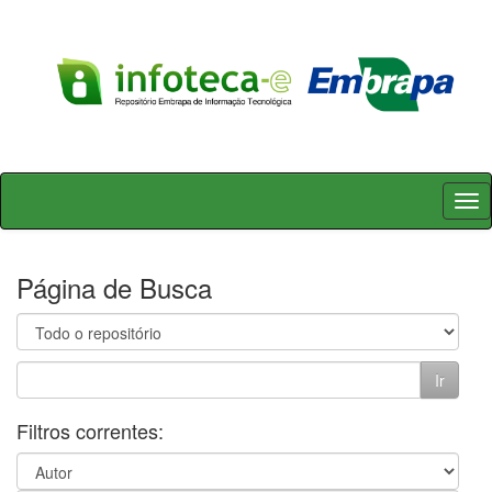
Skip
navigation
Página de Busca
Filtros correntes: