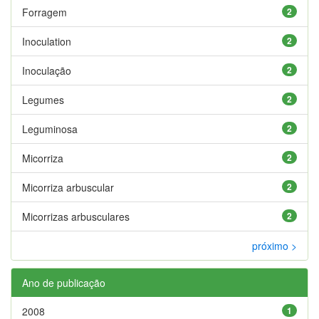
Forragem
2
Inoculation
2
Inoculação
2
Legumes
2
Leguminosa
2
Micorriza
2
Micorriza arbuscular
2
Micorrizas arbusculares
2
próximo >
Ano de publicação
2008
1