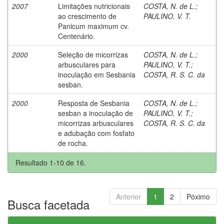
2007
Limitações nutricionais
COSTA, N. de L.
;
ao crescimento de
PAULINO, V. T.
Panicum maximum cv.
Centenário.
2000
Seleção de micorrizas
COSTA, N. de L.
;
arbusculares para
PAULINO, V. T.
;
inoculação em Sesbania
COSTA, R. S. C. da
sesban.
2000
Resposta de Sesbania
COSTA, N. de L.
;
sesban a inoculação de
PAULINO, V. T.
;
micorrizas arbusculares
COSTA, R. S. C. da
e adubação com fosfato
de rocha.
Resultado 1-10 de 16.
Anterior
1
2
Póximo
Busca facetada