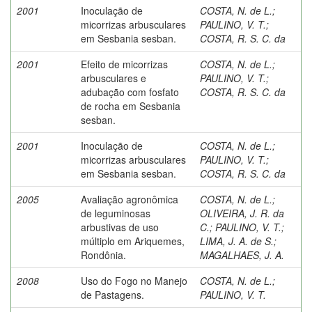
2001
Inoculação de
COSTA, N. de L.
;
micorrizas arbusculares
PAULINO, V. T.
;
em Sesbania sesban.
COSTA, R. S. C. da
2001
Efeito de micorrizas
COSTA, N. de L.
;
arbusculares e
PAULINO, V. T.
;
adubação com fosfato
COSTA, R. S. C. da
de rocha em Sesbania
sesban.
2001
Inoculação de
COSTA, N. de L.
;
micorrizas arbusculares
PAULINO, V. T.
;
em Sesbania sesban.
COSTA, R. S. C. da
2005
Avaliação agronômica
COSTA, N. de L.
;
de leguminosas
OLIVEIRA, J. R. da
arbustivas de uso
C.
;
PAULINO, V. T.
;
múltiplo em Ariquemes,
LIMA, J. A. de S.
;
Rondônia.
MAGALHAES, J. A.
2008
Uso do Fogo no Manejo
COSTA, N. de L.
;
de Pastagens.
PAULINO, V. T.