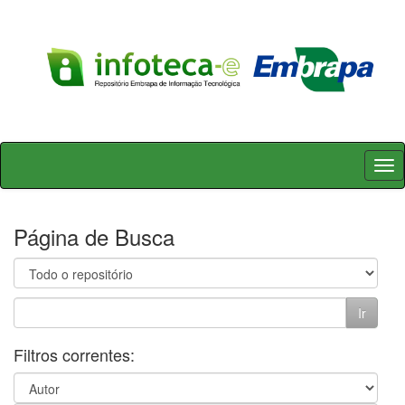
Skip
navigation
Página de Busca
Filtros correntes: