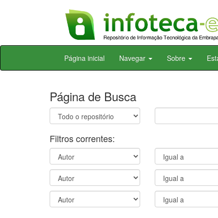
Skip
Página inicial
Navegar
Sobre
Est
navigation
Página de Busca
Filtros correntes: