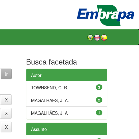
Busca facetada
Autor
TOWNSEND, C. R.
3
MAGALHAES, J. A.
2
MAGALHÃES, J. A
1
Assunto