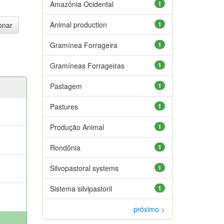
Amazônia Ocidental
1
Animal production
1
Gramínea Forrageira
1
Gramíneas Forrageiras
1
Pastagem
1
Pastures
1
Produção Animal
1
Rondônia
1
Silvopastoral systems
1
Sistema silvipastoril
1
próximo >