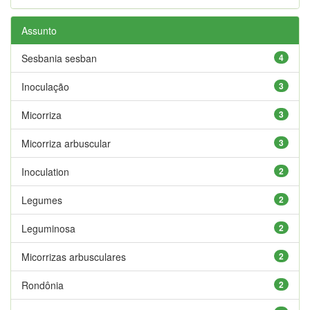
Assunto
Sesbania sesban
4
Inoculação
3
Micorriza
3
Micorriza arbuscular
3
Inoculation
2
Legumes
2
Leguminosa
2
Micorrizas arbusculares
2
Rondônia
2