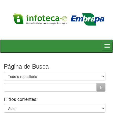
Skip
navigation
Página de Busca
Filtros correntes: