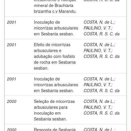
mineral de Brachiaria
brizantha c.v Marandu.
2001
Inoculação de
COSTA, N. de L.
;
micorrizas arbusculares
PAULINO, V. T.
;
em Sesbania sesban.
COSTA, R. S. C. da
2001
Efeito de micorrizas
COSTA, N. de L.
;
arbusculares e
PAULINO, V. T.
;
adubação com fosfato
COSTA, R. S. C. da
de rocha em Sesbania
sesban.
2001
Inoculação de
COSTA, N. de L.
;
micorrizas arbusculares
PAULINO, V. T.
;
em Sesbania sesban.
COSTA, R. S. C. da
2000
Seleção de micorrizas
COSTA, N. de L.
;
arbusculares para
PAULINO, V. T.
;
inoculação em
COSTA, R. S. C. da
Sesbania sesban.
2000
Resposta de Sesbania
COSTA, N. de L.
;