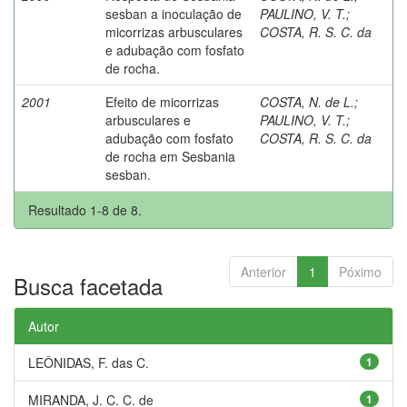
sesban a inoculação de
PAULINO, V. T.
;
micorrizas arbusculares
COSTA, R. S. C. da
e adubação com fosfato
de rocha.
2001
Efeito de micorrizas
COSTA, N. de L.
;
arbusculares e
PAULINO, V. T.
;
adubação com fosfato
COSTA, R. S. C. da
de rocha em Sesbania
sesban.
Resultado 1-8 de 8.
Anterior
1
Póximo
Busca facetada
Autor
LEÔNIDAS, F. das C.
1
MIRANDA, J. C. C. de
1