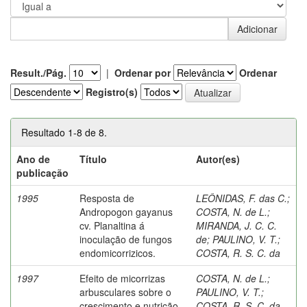
Result./Pág.
|
Ordenar por
Ordenar
Registro(s)
Resultado 1-8 de 8.
Ano de
Título
Autor(es)
publicação
1995
Resposta de
LEÔNIDAS, F. das C.
;
Andropogon gayanus
COSTA, N. de L.
;
cv. Planaltina á
MIRANDA, J. C. C.
inoculação de fungos
de
;
PAULINO, V. T.
;
endomicorrizicos.
COSTA, R. S. C. da
1997
Efeito de micorrizas
COSTA, N. de L.
;
arbusculares sobre o
PAULINO, V. T.
;
crescimento e nutrição
COSTA, R. S. C. da