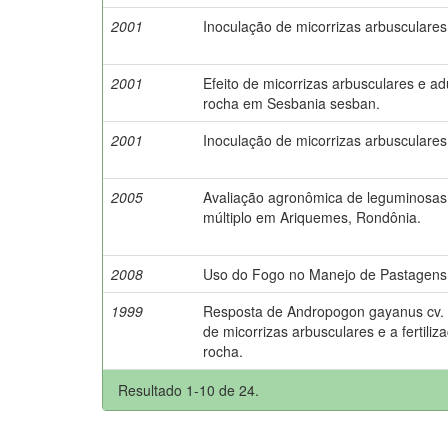
2001
Inoculação de micorrizas arbusculare
2001
Efeito de micorrizas arbusculares e a
rocha em Sesbania sesban.
2001
Inoculação de micorrizas arbusculare
2005
Avaliação agronômica de leguminosas 
múltiplo em Ariquemes, Rondônia.
2008
Uso do Fogo no Manejo de Pastagens
1999
Resposta de Andropogon gayanus cv. P
de micorrizas arbusculares e a fertili
rocha.
Resultado 1-10 de 24.