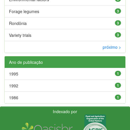
Forage legumes
3
Rondônia
3
Variety trials
3
próximo >
Ano de publicação
1995
1
1992
1
1986
1
Indexado por