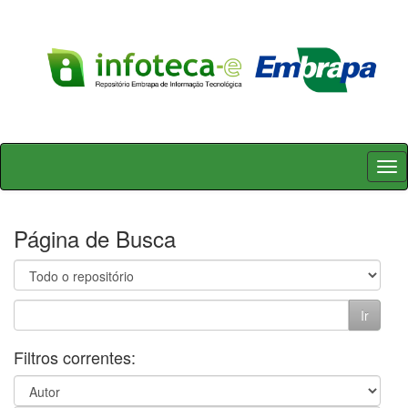
Skip
navigation
Página de Busca
Filtros correntes: