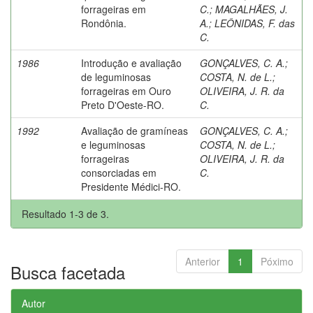
forrageiras em
C.
;
MAGALHÃES, J.
Rondônia.
A.
;
LEÔNIDAS, F. das
C.
1986
Introdução e avaliação
GONÇALVES, C. A.
;
de leguminosas
COSTA, N. de L.
;
forrageiras em Ouro
OLIVEIRA, J. R. da
Preto D'Oeste-RO.
C.
1992
Avaliação de gramíneas
GONÇALVES, C. A.
;
e leguminosas
COSTA, N. de L.
;
forrageiras
OLIVEIRA, J. R. da
consorciadas em
C.
Presidente Médici-RO.
Resultado 1-3 de 3.
Anterior
1
Póximo
Busca facetada
Autor