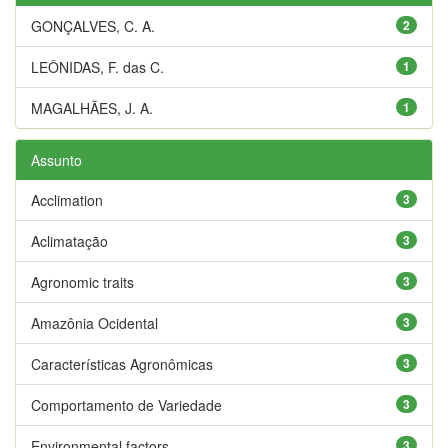
GONÇALVES, C. A.
2
LEÔNIDAS, F. das C.
1
MAGALHÃES, J. A.
1
Assunto
Acclimation
3
Aclimatação
3
Agronomic traits
3
Amazônia Ocidental
3
Características Agronômicas
3
Comportamento de Variedade
3
Environmental factors
3