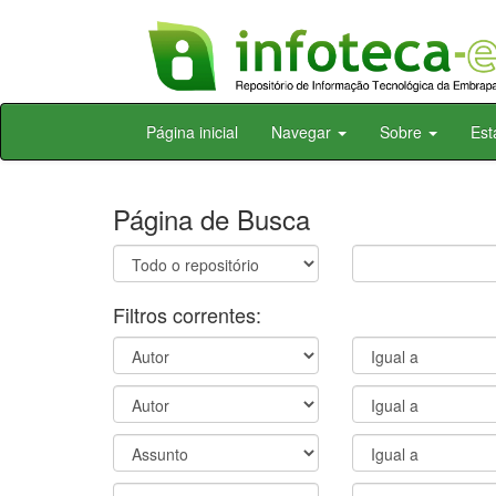
Skip
Página inicial
Navegar
Sobre
Est
navigation
Página de Busca
Filtros correntes: