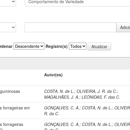
rdenar
Registro(s)
Autor(es)
eguminosas
COSTA, N. de L.
;
OLIVEIRA, J. R. da C.
;
MAGALHÃES, J. A.
;
LEÔNIDAS, F. das C.
s forrageiras em
GONÇALVES, C. A.
;
COSTA, N. de L.
;
OLIVEIR
R. da C.
 forrageiras
GONÇALVES, C. A.
;
COSTA, N. de L.
;
OLIVEIR
O.
R. da C.