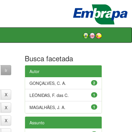
Busca facetada
Autor
GONÇALVES, C. A.
2
LEÔNIDAS, F. das C.
1
MAGALHÃES, J. A.
1
Assunto