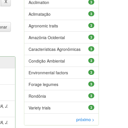
Acclimation
3
Aclimatação
3
Agronomic traits
3
Amazônia Ocidental
3
Características Agronômicas
3
Condição Ambiental
3
Environmental factors
3
Forage legumes
3
Rondônia
3
A, J.
Variety trials
3
próximo >
A, J.