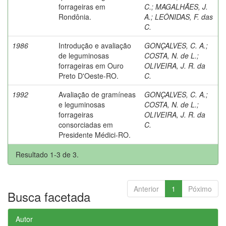
forrageiras em
C.
;
MAGALHÃES, J.
Rondônia.
A.
;
LEÔNIDAS, F. das
C.
1986
Introdução e avaliação
GONÇALVES, C. A.
;
de leguminosas
COSTA, N. de L.
;
forrageiras em Ouro
OLIVEIRA, J. R. da
Preto D'Oeste-RO.
C.
1992
Avaliação de gramíneas
GONÇALVES, C. A.
;
e leguminosas
COSTA, N. de L.
;
forrageiras
OLIVEIRA, J. R. da
consorciadas em
C.
Presidente Médici-RO.
Resultado 1-3 de 3.
Anterior
1
Póximo
Busca facetada
Autor