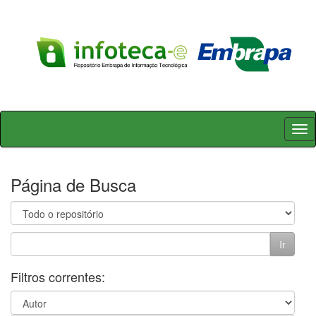
Skip
navigation
Página de Busca
Filtros correntes: