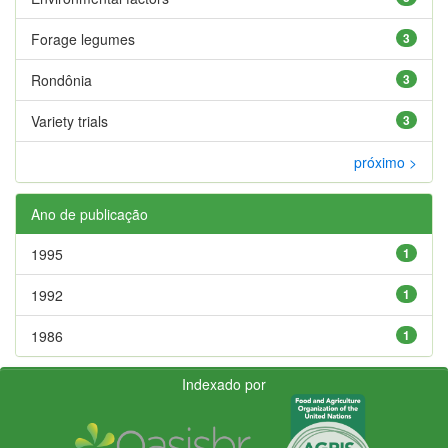
Forage legumes
3
Rondônia
3
Variety trials
3
próximo >
Ano de publicação
1995
1
1992
1
1986
1
Indexado por