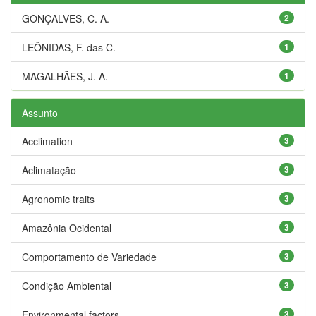
GONÇALVES, C. A.
2
LEÔNIDAS, F. das C.
1
MAGALHÃES, J. A.
1
Assunto
Acclimation
3
Aclimatação
3
Agronomic traits
3
Amazônia Ocidental
3
Comportamento de Variedade
3
Condição Ambiental
3
Environmental factors
3