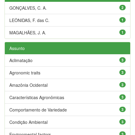
GONÇALVES, C. A.
2
LEÔNIDAS, F. das C.
1
MAGALHÃES, J. A.
1
Assunto
Aclimatação
3
Agronomic traits
3
Amazônia Ocidental
3
Características Agronômicas
3
Comportamento de Variedade
3
Condição Ambiental
3
Environmental factors
3