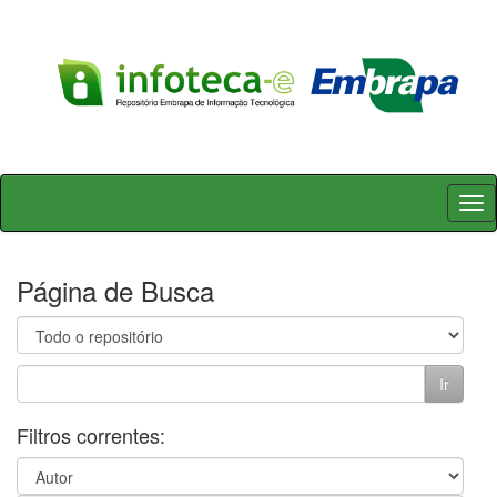
Skip
navigation
Página de Busca
Filtros correntes: