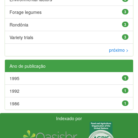
Forage legumes
3
Rondônia
3
Variety trials
3
próximo >
Ano de publicação
1995
1
1992
1
1986
1
Indexado por