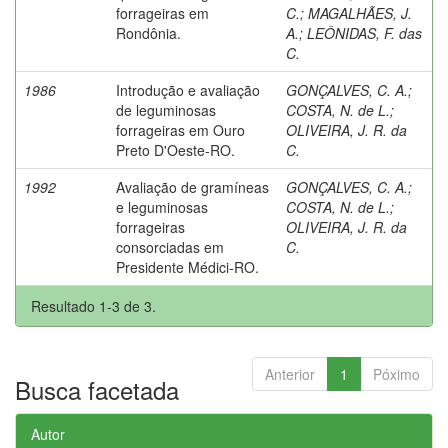
forrageiras em
C.
;
MAGALHÃES, J.
Rondônia.
A.
;
LEÔNIDAS, F. das
C.
1986
Introdução e avaliação
GONÇALVES, C. A.
;
de leguminosas
COSTA, N. de L.
;
forrageiras em Ouro
OLIVEIRA, J. R. da
Preto D'Oeste-RO.
C.
1992
Avaliação de gramíneas
GONÇALVES, C. A.
;
e leguminosas
COSTA, N. de L.
;
forrageiras
OLIVEIRA, J. R. da
consorciadas em
C.
Presidente Médici-RO.
Resultado 1-3 de 3.
Anterior
1
Póximo
Busca facetada
Autor