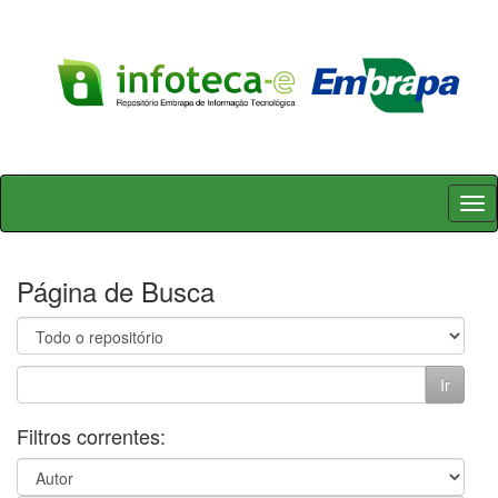
Skip
navigation
Página de Busca
Filtros correntes: