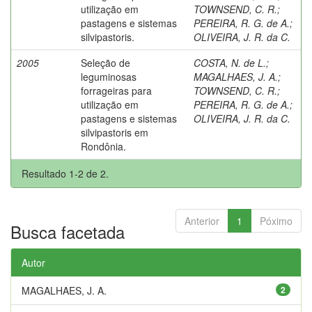
utilização em
TOWNSEND, C. R.
;
pastagens e sistemas
PEREIRA, R. G. de A.
;
silvipastoris.
OLIVEIRA, J. R. da C.
2005
Seleção de
COSTA, N. de L.
;
leguminosas
MAGALHAES, J. A.
;
forrageiras para
TOWNSEND, C. R.
;
utilização em
PEREIRA, R. G. de A.
;
pastagens e sistemas
OLIVEIRA, J. R. da C.
silvipastoris em
Rondônia.
Resultado 1-2 de 2.
Anterior
1
Póximo
Busca facetada
Autor
MAGALHAES, J. A.
2