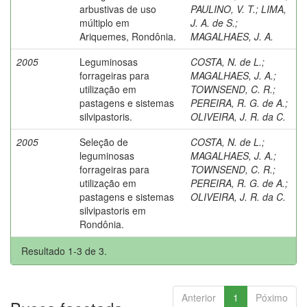
arbustivas de uso
PAULINO, V. T.
;
LIMA,
múltiplo em
J. A. de S.
;
Ariquemes, Rondônia.
MAGALHAES, J. A.
2005
Leguminosas
COSTA, N. de L.
;
forrageiras para
MAGALHAES, J. A.
;
utilização em
TOWNSEND, C. R.
;
pastagens e sistemas
PEREIRA, R. G. de A.
;
silvipastoris.
OLIVEIRA, J. R. da C.
2005
Seleção de
COSTA, N. de L.
;
leguminosas
MAGALHAES, J. A.
;
forrageiras para
TOWNSEND, C. R.
;
utilização em
PEREIRA, R. G. de A.
;
pastagens e sistemas
OLIVEIRA, J. R. da C.
silvipastoris em
Rondônia.
Resultado 1-3 de 3.
Anterior
1
Póximo