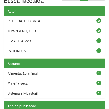
Busca facetada
Autor
PEREIRA, R. G. de A.
2
TOWNSEND, C. R.
2
LIMA, J. A. de S.
1
PAULINO, V. T.
1
Assunto
Alimentação animal
1
Matéria-seca
1
Sistema silvipastoril
1
Ano de publicação