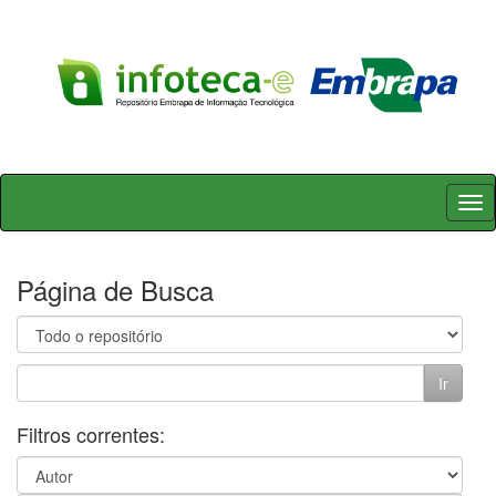
Skip
navigation
Página de Busca
Filtros correntes: