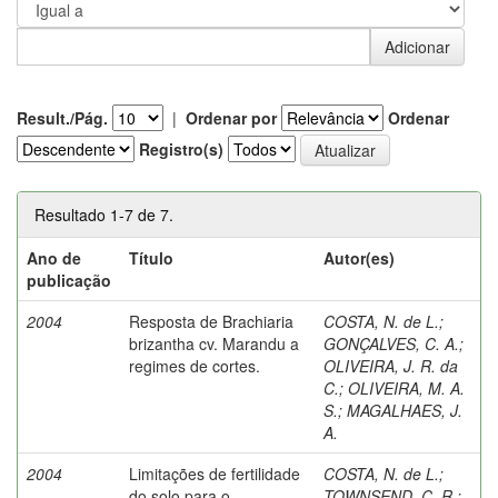
Result./Pág.
|
Ordenar por
Ordenar
Registro(s)
Resultado 1-7 de 7.
Ano de
Título
Autor(es)
publicação
2004
Resposta de Brachiaria
COSTA, N. de L.
;
brizantha cv. Marandu a
GONÇALVES, C. A.
;
regimes de cortes.
OLIVEIRA, J. R. da
C.
;
OLIVEIRA, M. A.
S.
;
MAGALHAES, J.
A.
2004
Limitações de fertilidade
COSTA, N. de L.
;
do solo para o
TOWNSEND, C. R.
;