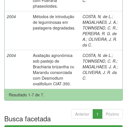
com Pueraria
C.
phaseoloides.
2004
Métodos de introdução
COSTA, N. de L.
;
de leguminosas em
MAGALHAES, J. A.
;
pastagens degradadas.
TOWNSEND, C. R.
;
PEREIRA, R. G. de
A.
;
OLIVEIRA, J. R.
da C.
2004
Avaliação agronômica
COSTA, N. de L.
;
sob pastejo de
TOWNSEND, C. R.
;
Brachiaria brizantha cv.
MAGALHAES, J. A.
;
Marandu consorciada
OLIVEIRA, J. R. da
com Desmodium
C.
ovalifolium CIAT-350.
Resultado 1-7 de 7.
Anterior
1
Póximo
Busca facetada