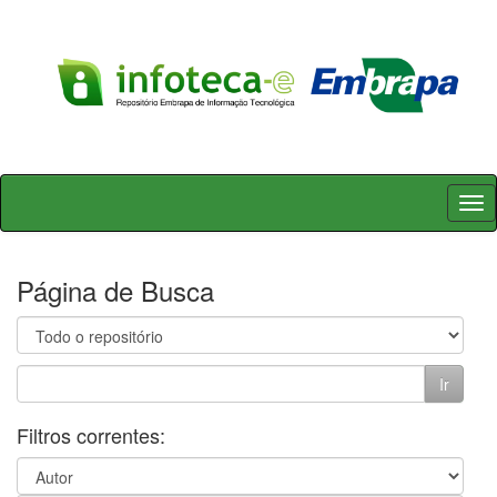
Skip
navigation
Página de Busca
Filtros correntes: