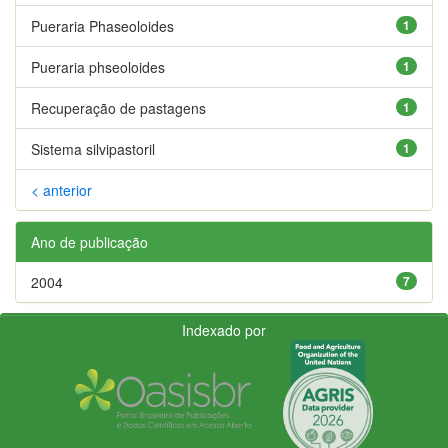
Pueraria Phaseoloides
1
Pueraria phseoloides
1
Recuperação de pastagens
1
Sistema silvipastoril
1
< anterior
Ano de publicação
2004
7
Indexado por