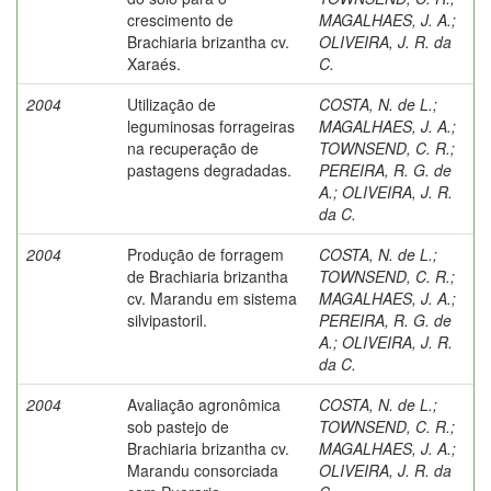
crescimento de
MAGALHAES, J. A.
;
Brachiaria brizantha cv.
OLIVEIRA, J. R. da
Xaraés.
C.
2004
Utilização de
COSTA, N. de L.
;
leguminosas forrageiras
MAGALHAES, J. A.
;
na recuperação de
TOWNSEND, C. R.
;
pastagens degradadas.
PEREIRA, R. G. de
A.
;
OLIVEIRA, J. R.
da C.
2004
Produção de forragem
COSTA, N. de L.
;
de Brachiaria brizantha
TOWNSEND, C. R.
;
cv. Marandu em sistema
MAGALHAES, J. A.
;
silvipastoril.
PEREIRA, R. G. de
A.
;
OLIVEIRA, J. R.
da C.
2004
Avaliação agronômica
COSTA, N. de L.
;
sob pastejo de
TOWNSEND, C. R.
;
Brachiaria brizantha cv.
MAGALHAES, J. A.
;
Marandu consorciada
OLIVEIRA, J. R. da