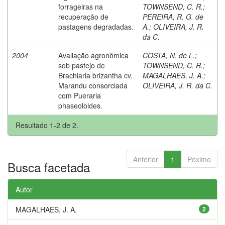
forrageiras na
TOWNSEND, C. R.
;
recuperação de
PEREIRA, R. G. de
pastagens degradadas.
A.
;
OLIVEIRA, J. R.
da C.
2004
Avaliação agronômica
COSTA, N. de L.
;
sob pastejo de
TOWNSEND, C. R.
;
Brachiaria brizantha cv.
MAGALHAES, J. A.
;
Marandu consorciada
OLIVEIRA, J. R. da C.
com Pueraria
phaseoloides.
Resultado 1-2 de 2.
Anterior
1
Póximo
Busca facetada
Autor
MAGALHAES, J. A.
2