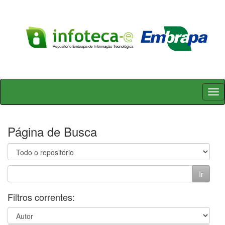
Skip
navigation
Página de Busca
Filtros correntes: