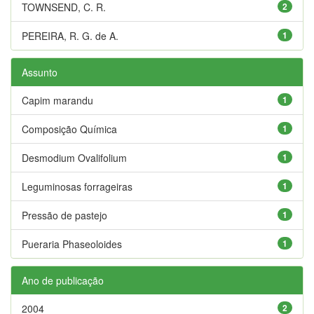
TOWNSEND, C. R.
2
PEREIRA, R. G. de A.
1
Assunto
Capim marandu
1
Composição Química
1
Desmodium Ovalifolium
1
Leguminosas forrageiras
1
Pressão de pastejo
1
Pueraria Phaseoloides
1
Ano de publicação
2004
2