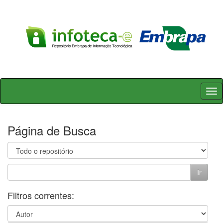
Skip
navigation
Página de Busca
Filtros correntes: