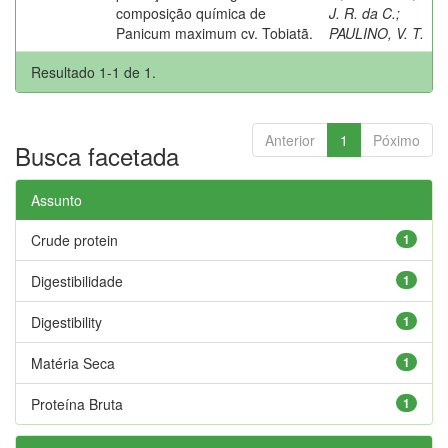
composição química de
J. R. da C.
;
Panicum maximum cv. Tobiatã.
PAULINO, V. T.
Resultado 1-1 de 1.
Anterior
1
Póximo
Busca facetada
Assunto
Crude protein
1
Digestibilidade
1
Digestibility
1
Matéria Seca
1
Proteína Bruta
1