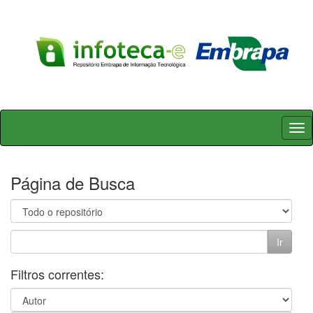
Skip
navigation
Página de Busca
Filtros correntes: