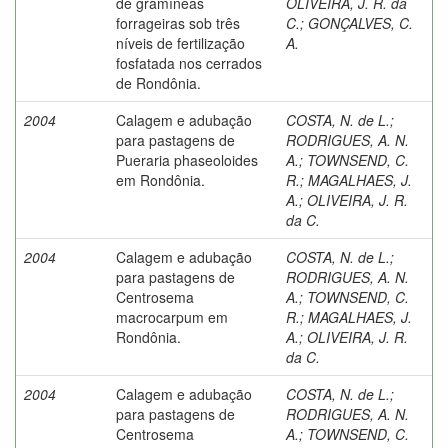
de gramíneas
OLIVEIRA, J. R. da
forrageiras sob três
C.
;
GONÇALVES, C.
níveis de fertilização
A.
fosfatada nos cerrados
de Rondônia.
2004
Calagem e adubação
COSTA, N. de L.
;
para pastagens de
RODRIGUES, A. N.
Pueraria phaseoloides
A.
;
TOWNSEND, C.
em Rondônia.
R.
;
MAGALHAES, J.
A.
;
OLIVEIRA, J. R.
da C.
2004
Calagem e adubação
COSTA, N. de L.
;
para pastagens de
RODRIGUES, A. N.
Centrosema
A.
;
TOWNSEND, C.
macrocarpum em
R.
;
MAGALHAES, J.
Rondônia.
A.
;
OLIVEIRA, J. R.
da C.
2004
Calagem e adubação
COSTA, N. de L.
;
para pastagens de
RODRIGUES, A. N.
Centrosema
A.
;
TOWNSEND, C.