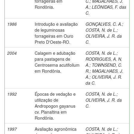
forrageiras em
C.
;
MAGALHÃES, J.
Rondônia.
A.
;
LEÔNIDAS, F. das
C.
1986
Introdução e avaliação
GONÇALVES, C. A.
;
de leguminosas
COSTA, N. de L.
;
forrageiras em Ouro
OLIVEIRA, J. R. da
Preto D'Oeste-RO.
C.
2004
Calagem e adubação
COSTA, N. de L.
;
para pastagens de
RODRIGUES, A. N.
Centrosema acutifolium
A.
;
TOWNSEND, C.
em Rondônia.
R.
;
MAGALHAES, J.
A.
;
OLIVEIRA, J. R.
da C.
1992
Épocas de vedação e
COSTA, N. de L.
;
utilização de
OLIVEIRA, J. R. da
Andropogon gayanus
C.
cv. Planaltina em
Rondônia.
1997
Avaliação agronômica
COSTA, N. de L.
;