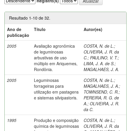
Registro(s)
Resultado 1-10 de 32.
Ano de
Título
Autor(es)
publicação
2005
Avaliação agronômica
COSTA, N. de L.
;
de leguminosas
OLIVEIRA, J. R. da
arbustivas de uso
C.
;
PAULINO, V. T.
;
múltiplo em Ariquemes,
LIMA, J. A. de S.
;
Rondônia.
MAGALHAES, J. A.
2005
Leguminosas
COSTA, N. de L.
;
forrageiras para
MAGALHAES, J. A.
;
utilização em pastagens
TOWNSEND, C. R.
;
e sistemas silvipastoris.
PEREIRA, R. G. de
A.
;
OLIVEIRA, J. R.
da C.
1995
Produção e composição
COSTA, N. de L.
;
química de leguminosas
OLIVEIRA, J. R. da