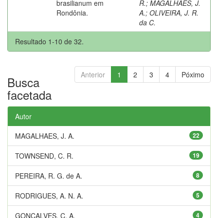
brasilianum em
R.
;
MAGALHAES, J.
Rondônia.
A.
;
OLIVEIRA, J. R.
da C.
Resultado 1-10 de 32.
Anterior
1
2
3
4
Póximo
Busca
facetada
Autor
MAGALHAES, J. A.
22
TOWNSEND, C. R.
19
PEREIRA, R. G. de A.
8
RODRIGUES, A. N. A.
5
GONÇALVES, C. A.
4