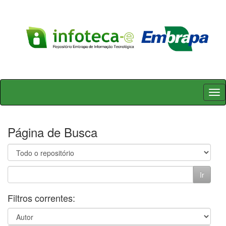
Skip
navigation
Página de Busca
Filtros correntes: