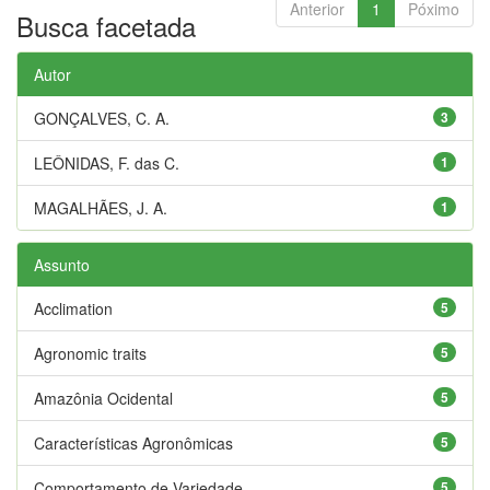
Anterior
1
Póximo
Busca facetada
Autor
GONÇALVES, C. A.
3
LEÔNIDAS, F. das C.
1
MAGALHÃES, J. A.
1
Assunto
Acclimation
5
Agronomic traits
5
Amazônia Ocidental
5
Características Agronômicas
5
Comportamento de Variedade
5