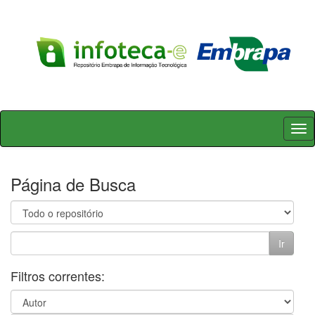
Skip
navigation
Página de Busca
Filtros correntes: