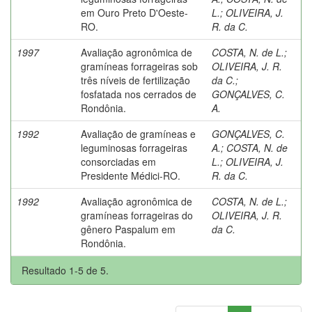
em Ouro Preto D'Oeste-
L.
;
OLIVEIRA, J.
RO.
R. da C.
1997
Avaliação agronômica de
COSTA, N. de L.
;
gramíneas forrageiras sob
OLIVEIRA, J. R.
três níveis de fertilização
da C.
;
fosfatada nos cerrados de
GONÇALVES, C.
Rondônia.
A.
1992
Avaliação de gramíneas e
GONÇALVES, C.
leguminosas forrageiras
A.
;
COSTA, N. de
consorciadas em
L.
;
OLIVEIRA, J.
Presidente Médici-RO.
R. da C.
1992
Avaliação agronômica de
COSTA, N. de L.
;
gramíneas forrageiras do
OLIVEIRA, J. R.
gênero Paspalum em
da C.
Rondônia.
Resultado 1-5 de 5.