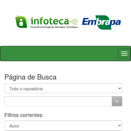
Skip
navigation
Página de Busca
Filtros correntes: