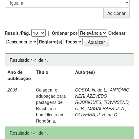
Result./Pág.
|
Ordenar por
Ordenar
Registro(s)
Resultado 1-1 de 1.
Ano de
Título
Autor(es)
publicação
2005
Calagem e
COSTA, N. de L.
;
ANTÔNIO
adubação para
NERI AZEVEDO
pastagens de
RODRIGUES
;
TOWNSEND,
Brachiaria
C. R.
;
MAGALHAES, J. A.
;
humidicola em
OLIVEIRA, J. R. da C.
Rondônia.
Resultado 1-1 de 1.