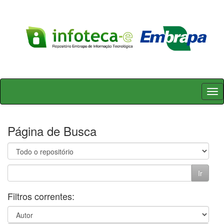
Skip
navigation
Página de Busca
Filtros correntes: