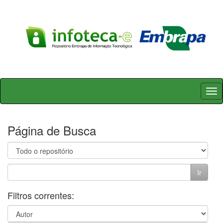
Skip
navigation
Página de Busca
Filtros correntes: