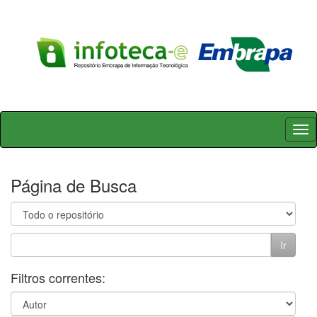
Skip
navigation
Página de Busca
Filtros correntes: