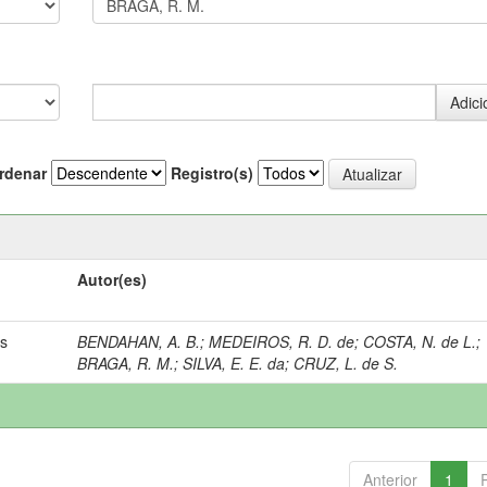
rdenar
Registro(s)
Autor(es)
ns
BENDAHAN, A. B.
;
MEDEIROS, R. D. de
;
COSTA, N. de L.
;
BRAGA, R. M.
;
SILVA, E. E. da
;
CRUZ, L. de S.
Anterior
1