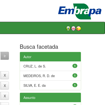
Busca facetada
Autor
CRUZ, L. de S.
1
MEDEIROS, R. D. de
1
SILVA, E. E. da
1
Assunto