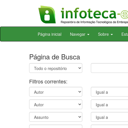
Skip
Página inicial
Navegar
Sobre
Est
navigation
Página de Busca
Filtros correntes: