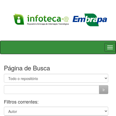
Skip
navigation
Página de Busca
Filtros correntes: