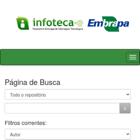
Skip
navigation
Página de Busca
Filtros correntes: