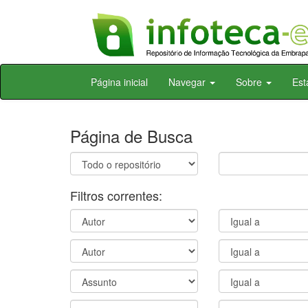
Skip
Página inicial
Navegar
Sobre
Est
navigation
Página de Busca
Filtros correntes: