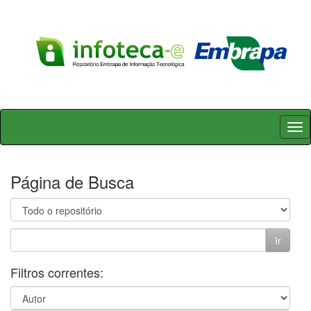
Skip
navigation
Página de Busca
Filtros correntes: