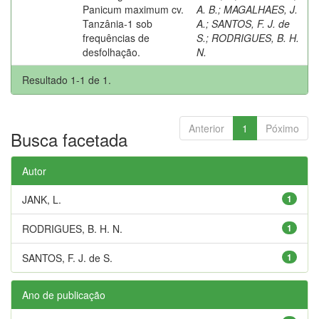
Panicum maximum cv.
A. B.
;
MAGALHAES, J.
Tanzânia-1 sob
A.
;
SANTOS, F. J. de
frequências de
S.
;
RODRIGUES, B. H.
desfolhação.
N.
Resultado 1-1 de 1.
Anterior
1
Póximo
Busca facetada
Autor
JANK, L.
1
RODRIGUES, B. H. N.
1
SANTOS, F. J. de S.
1
Ano de publicação