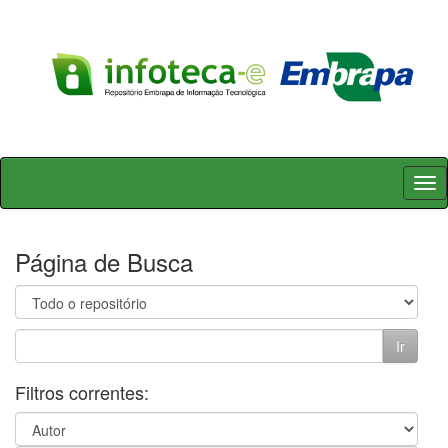
Skip
navigation
Página de Busca
Filtros correntes: