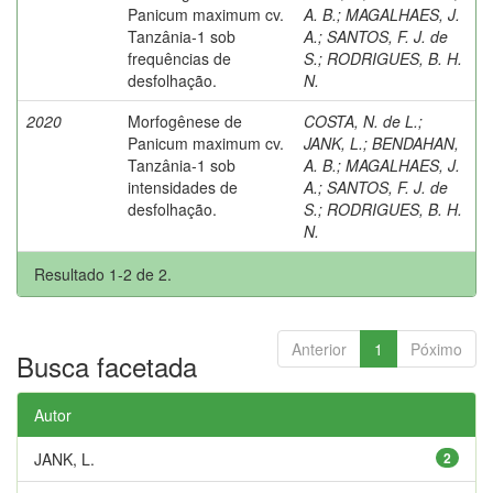
Panicum maximum cv.
A. B.
;
MAGALHAES, J.
Tanzânia-1 sob
A.
;
SANTOS, F. J. de
frequências de
S.
;
RODRIGUES, B. H.
desfolhação.
N.
2020
Morfogênese de
COSTA, N. de L.
;
Panicum maximum cv.
JANK, L.
;
BENDAHAN,
Tanzânia-1 sob
A. B.
;
MAGALHAES, J.
intensidades de
A.
;
SANTOS, F. J. de
desfolhação.
S.
;
RODRIGUES, B. H.
N.
Resultado 1-2 de 2.
Anterior
1
Póximo
Busca facetada
Autor
JANK, L.
2