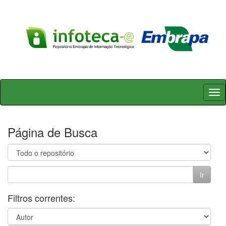
Skip
navigation
Página de Busca
Filtros correntes: