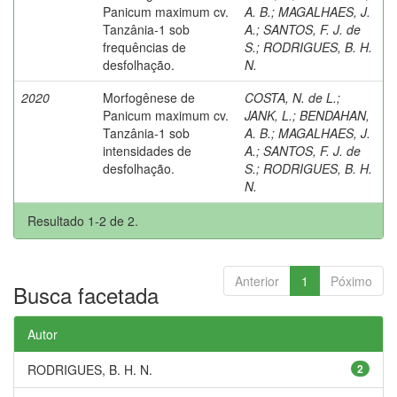
Panicum maximum cv.
A. B.
;
MAGALHAES, J.
Tanzânia-1 sob
A.
;
SANTOS, F. J. de
frequências de
S.
;
RODRIGUES, B. H.
desfolhação.
N.
2020
Morfogênese de
COSTA, N. de L.
;
Panicum maximum cv.
JANK, L.
;
BENDAHAN,
Tanzânia-1 sob
A. B.
;
MAGALHAES, J.
intensidades de
A.
;
SANTOS, F. J. de
desfolhação.
S.
;
RODRIGUES, B. H.
N.
Resultado 1-2 de 2.
Anterior
1
Póximo
Busca facetada
Autor
RODRIGUES, B. H. N.
2