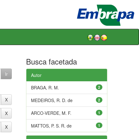
Busca facetada
Autor
BRAGA, R. M.
2
MEDEIROS, R. D. de
2
ARCO-VERDE, M. F.
1
MATTOS, P. S. R. de
1