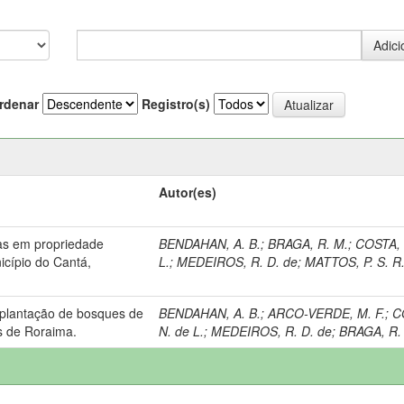
rdenar
Registro(s)
Autor(es)
as em propriedade
BENDAHAN, A. B.
;
BRAGA, R. M.
;
COSTA, 
icípio do Cantá,
L.
;
MEDEIROS, R. D. de
;
MATTOS, P. S. R
mplantação de bosques de
BENDAHAN, A. B.
;
ARCO-VERDE, M. F.
;
C
s de Roraima.
N. de L.
;
MEDEIROS, R. D. de
;
BRAGA, R.