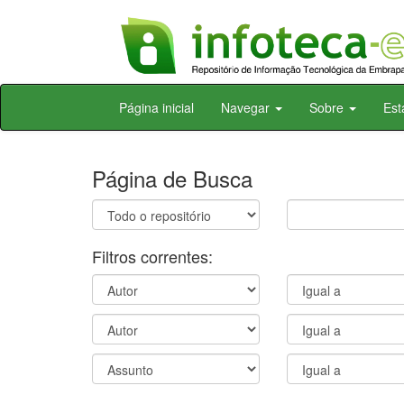
Skip
Página inicial
Navegar
Sobre
Est
navigation
Página de Busca
Filtros correntes: