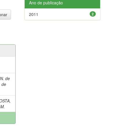
Ano de publicação
2011
2
N. de
. de
OSTA,
 M.