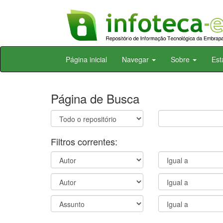
Skip
Página inicial
Navegar
Sobre
Est
navigation
Página de Busca
Filtros correntes: