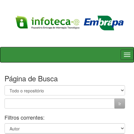
Skip
navigation
Página de Busca
Filtros correntes: