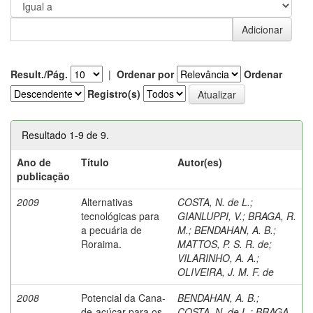
Result./Pág.
|
Ordenar por
Ordenar
Registro(s)
Resultado 1-9 de 9.
Ano de
Título
Autor(es)
publicação
2009
Alternativas
COSTA, N. de L.
;
tecnológicas para
GIANLUPPI, V.
;
BRAGA, R.
a pecuária de
M.
;
BENDAHAN, A. B.
;
Roraima.
MATTOS, P. S. R. de
;
VILARINHO, A. A.
;
OLIVEIRA, J. M. F. de
2008
Potencial da Cana-
BENDAHAN, A. B.
;
de-açúcar para os
COSTA, N. de L.
;
BRAGA,