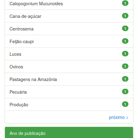
Calopogonium Mucunoides
1
Cana-de-açúcar
1
Centrosema
1
Feijão-caupi
1
Luces
1
Ovinos
1
Pastagens na Amazônia
1
Pecuária
1
Produção
1
próximo >
Ano de publicação