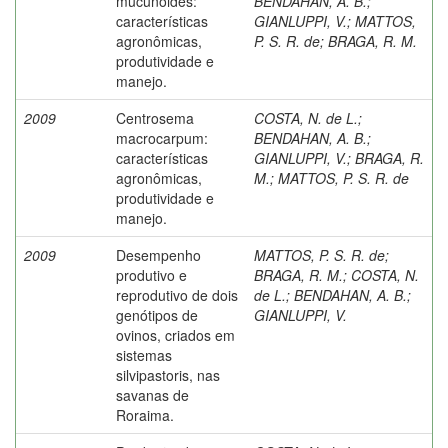
mucunoides:
BENDAHAN, A. B.
;
características
GIANLUPPI, V.
;
MATTOS,
agronômicas,
P. S. R. de
;
BRAGA, R. M.
produtividade e
manejo.
2009
Centrosema
COSTA, N. de L.
;
macrocarpum:
BENDAHAN, A. B.
;
características
GIANLUPPI, V.
;
BRAGA, R.
agronômicas,
M.
;
MATTOS, P. S. R. de
produtividade e
manejo.
2009
Desempenho
MATTOS, P. S. R. de
;
produtivo e
BRAGA, R. M.
;
COSTA, N.
reprodutivo de dois
de L.
;
BENDAHAN, A. B.
;
genótipos de
GIANLUPPI, V.
ovinos, criados em
sistemas
silvipastoris, nas
savanas de
Roraima.