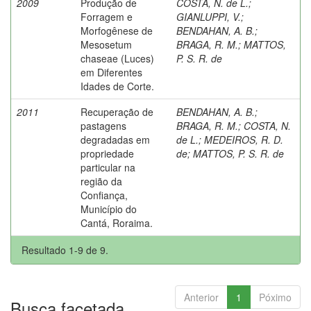
2009
Produção de
COSTA, N. de L.
;
Forragem e
GIANLUPPI, V.
;
Morfogênese de
BENDAHAN, A. B.
;
Mesosetum
BRAGA, R. M.
;
MATTOS,
chaseae (Luces)
P. S. R. de
em Diferentes
Idades de Corte.
2011
Recuperação de
BENDAHAN, A. B.
;
pastagens
BRAGA, R. M.
;
COSTA, N.
degradadas em
de L.
;
MEDEIROS, R. D.
propriedade
de
;
MATTOS, P. S. R. de
particular na
região da
Confiança,
Município do
Cantá, Roraima.
Resultado 1-9 de 9.
Anterior
1
Póximo
Busca facetada