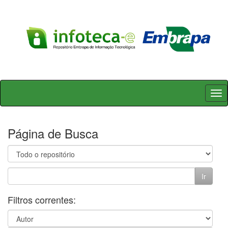
Skip
navigation
Página de Busca
Filtros correntes: