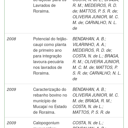
Lavrados de
R. M.
;
MEDEIROS, R. D.
Roraima.
de
;
MATTOS, P. S. R. de
;
OLIVEIRA JUNIOR, M. C.
M. de
;
CARVALHO, N. L.
de
2008
Potencial do feijão-
BENDAHAN, A. B.
;
caupi como planta
VILARINHO, A. A.
;
de primeiro ano
MEDEIROS, R. D. de
;
para integração
COSTA, N. de L.
;
BRAGA,
lavoura-pecuária
R. M.
;
OLIVEIRA JUNIOR,
nos lavrados de
M. C. M. de
;
MATTOS, P.
Roraima.
S. R. de
;
CARVALHO, N. L.
de
2009
Caracterização do
BENDAHAN, A. B.
;
rebanho bovino no
OLIVEIRA JUNIOR, M. C.
município de
M. de
;
BRAGA, R. M.
;
Mucajaí no Estado
COSTA, N. de L.
;
de Roraima.
MATTOS, P. S. R. de
2009
Calopogonium
COSTA, N. de L.
;