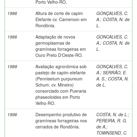
Porto Velho-RO.
1986
Altura de corte de capim
GONÇALVES, C.
Elefante cv. Cameroon em
A.
;
COSTA, N. de
Rondônia.
L.
1986
Adaptação de novos
GONCALVES, C.
germoplasmas de
A.
;
COSTA, N. de
gramíneas forrageiras em
L.
Ouro Preto D'Oeste-RO.
1988
Avaliação agronômica sob
GONÇALVES, C.
pastejo de capim-elefante
A.
;
SERRÃO, E.
(Pennisetum purpureum
A. S.
;
COSTA, N.
Schum. cv. Mineiro)
de L.
consorciado com Pueraria
phaseoloides em Porto
Velho-RO.
1996
Desempenho produtivo de
COSTA, N. de L.
;
gramíneas forrageiras nos
PEREIRA, R. G.
cerrados de Rondônia.
de A.
;
TOWNSEND, C.