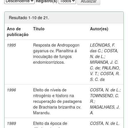
Registro(s)
Resultado 1-10 de 21.
Ano de
Título
Autor(es)
publicação
1995
Resposta de Andropogon
LEÔNIDAS, F.
gayanus cv. Planaltina á
das C.
;
COSTA,
inoculação de fungos
N. de L.
;
endomicorrizicos.
MIRANDA, J. C.
C. de
;
PAULINO,
V. T.
;
COSTA, R.
S. C. da
1996
Efeito de níveis de
COSTA, N. de L.
;
nitrogênio e fósforo na
TOWNSEND, C.
recuperação de pastagens
R.
;
de Brachiaria brizantha cv.
MAGALHAES, J.
Marandu.
A.
1989
Efeito da época de
COSTA, N. de L.