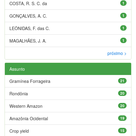
COSTA, R. S. C. da
1
GONÇALVES, A. C.
1
LEÔNIDAS, F. das C.
1
MAGALHÃES, J. A.
1
próximo >
Assunto
Gramínea Forrageira
21
Rondônia
20
Western Amazon
20
Amazônia Ocidental
19
Crop yield
15