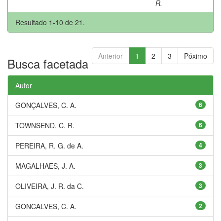
R.
Resultado 1-10 de 21.
Anterior
1
2
3
Póximo
Busca facetada
Autor
GONÇALVES, C. A.
6
TOWNSEND, C. R.
6
PEREIRA, R. G. de A.
4
MAGALHAES, J. A.
3
OLIVEIRA, J. R. da C.
3
GONCALVES, C. A.
2