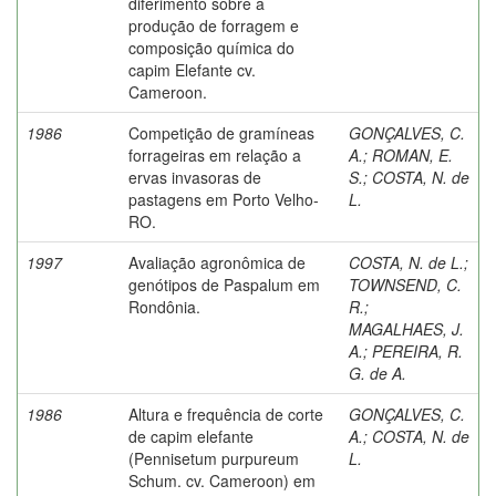
diferimento sobre a
produção de forragem e
composição química do
capim Elefante cv.
Cameroon.
1986
Competição de gramíneas
GONÇALVES, C.
forrageiras em relação a
A.
;
ROMAN, E.
ervas invasoras de
S.
;
COSTA, N. de
pastagens em Porto Velho-
L.
RO.
1997
Avaliação agronômica de
COSTA, N. de L.
;
genótipos de Paspalum em
TOWNSEND, C.
Rondônia.
R.
;
MAGALHAES, J.
A.
;
PEREIRA, R.
G. de A.
1986
Altura e frequência de corte
GONÇALVES, C.
de capim elefante
A.
;
COSTA, N. de
(Pennisetum purpureum
L.
Schum. cv. Cameroon) em