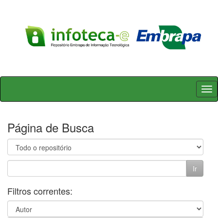
Skip
navigation
Página de Busca
Filtros correntes: