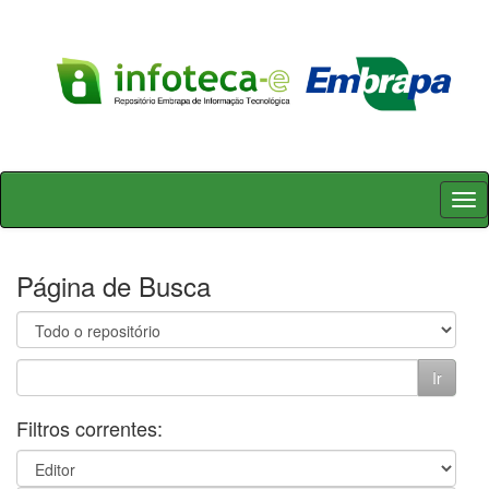
Skip
navigation
Página de Busca
Filtros correntes: