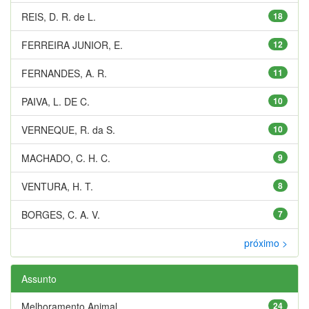
REIS, D. R. de L.
18
FERREIRA JUNIOR, E.
12
FERNANDES, A. R.
11
PAIVA, L. DE C.
10
VERNEQUE, R. da S.
10
MACHADO, C. H. C.
9
VENTURA, H. T.
8
BORGES, C. A. V.
7
próximo >
Assunto
Melhoramento Animal
24