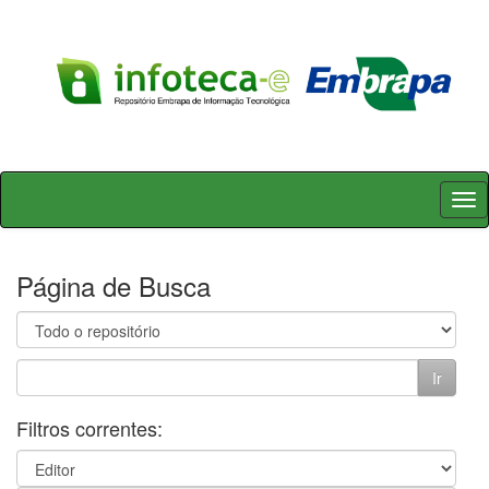
Skip
navigation
Página de Busca
Filtros correntes: