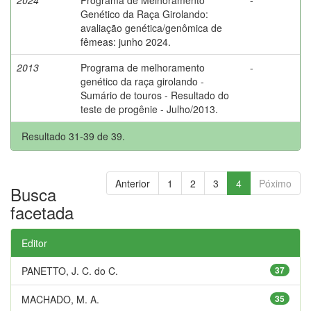
Genético da Raça Girolando:
avaliação genética/genômica de
fêmeas: junho 2024.
2013
Programa de melhoramento
-
genético da raça girolando -
Sumário de touros - Resultado do
teste de progênie - Julho/2013.
Resultado 31-39 de 39.
Anterior
1
2
3
4
Póximo
Busca
facetada
Editor
PANETTO, J. C. do C.
37
MACHADO, M. A.
35