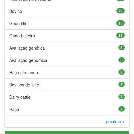
Bovino
22
Gado Gir
16
Gado Leiteiro
15
Avaliação genética
8
Avaliação genômica
8
Raça girolando
8
Bovinos de leite
7
Dairy cattle
7
Raça
7
próximo >