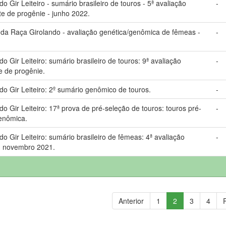
Gir Leiteiro - sumário brasileiro de touros - 5ª avaliação
-
te de progênie - junho 2022.
a Raça Girolando - avaliação genética/genômica de fêmeas -
-
Gir Leiteiro: sumário brasileiro de touros: 9ª avaliação
-
e de progênie.
 Gir Leiteiro: 2º sumário genômico de touros.
-
Gir Leiteiro: 17ª prova de pré-seleção de touros: touros pré-
-
genômica.
Gir Leiteiro: sumário brasileiro de fêmeas: 4ª avaliação
-
: novembro 2021.
Anterior
1
2
3
4