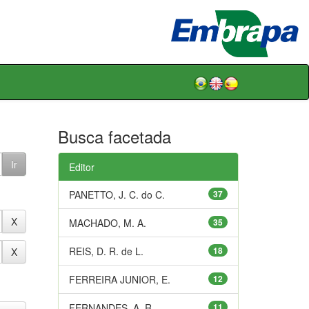
Busca facetada
Editor
PANETTO, J. C. do C.
37
MACHADO, M. A.
35
REIS, D. R. de L.
18
FERREIRA JUNIOR, E.
12
FERNANDES, A. R.
11