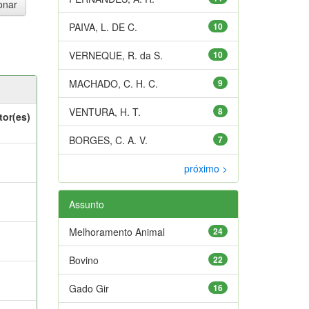
PAIVA, L. DE C.
10
VERNEQUE, R. da S.
10
MACHADO, C. H. C.
9
VENTURA, H. T.
8
tor(es)
BORGES, C. A. V.
7
próximo >
Assunto
Melhoramento Animal
24
Bovino
22
Gado Gir
16