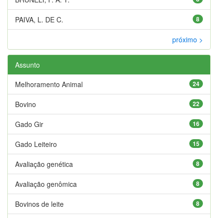
PAIVA, L. DE C.
8
próximo >
Assunto
Melhoramento Animal
24
Bovino
22
Gado Gir
16
Gado Leiteiro
15
Avaliação genética
8
Avaliação genômica
8
Bovinos de leite
8