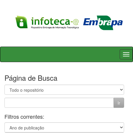
Skip
navigation
Página de Busca
Filtros correntes: