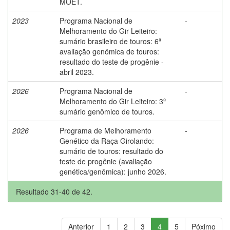
MOET.
2023
Programa Nacional de
-
Melhoramento do Gir Leiteiro:
sumário brasileiro de touros: 6ª
avaliação genômica de touros:
resultado do teste de progênie -
abril 2023.
2026
Programa Nacional de
-
Melhoramento do Gir Leiteiro: 3º
sumário genômico de touros.
2026
Programa de Melhoramento
-
Genético da Raça Girolando:
sumário de touros: resultado do
teste de progênie (avaliação
genética/genômica): junho 2026.
Resultado 31-40 de 42.
Anterior
1
2
3
4
5
Póximo