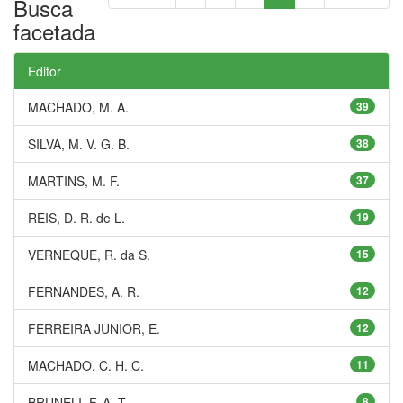
Busca
facetada
Editor
MACHADO, M. A.
39
SILVA, M. V. G. B.
38
MARTINS, M. F.
37
REIS, D. R. de L.
19
VERNEQUE, R. da S.
15
FERNANDES, A. R.
12
FERREIRA JUNIOR, E.
12
MACHADO, C. H. C.
11
BRUNELI, F. A. T.
8