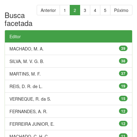
Anterior
1
2
3
4
5
Póximo
Busca
facetada
Editor
MACHADO, M. A.
39
SILVA, M. V. G. B.
38
MARTINS, M. F.
37
REIS, D. R. de L.
19
VERNEQUE, R. da S.
15
FERNANDES, A. R.
12
FERREIRA JUNIOR, E.
12
MACHADO, C. H. C.
11