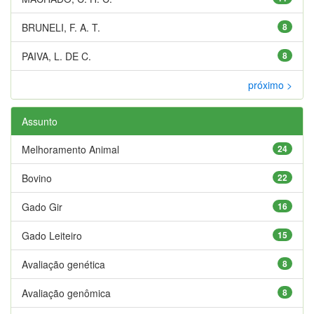
BRUNELI, F. A. T.
8
PAIVA, L. DE C.
8
próximo >
Assunto
Melhoramento Animal
24
Bovino
22
Gado Gir
16
Gado Leiteiro
15
Avaliação genética
8
Avaliação genômica
8