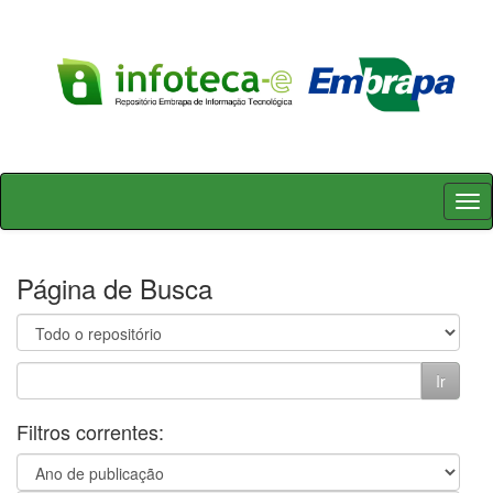
Skip
navigation
Página de Busca
Filtros correntes: