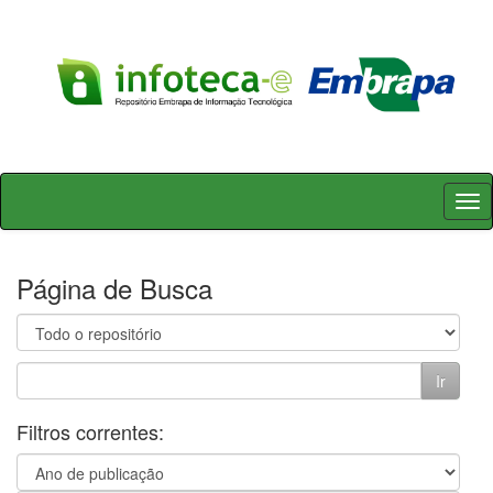
Skip
navigation
Página de Busca
Filtros correntes: