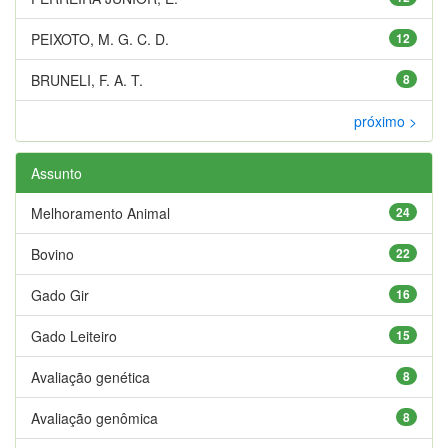
PEIXOTO, M. G. C. D.
12
BRUNELI, F. A. T.
8
próximo >
Assunto
Melhoramento Animal
24
Bovino
22
Gado Gir
16
Gado Leiteiro
15
Avaliação genética
8
Avaliação genômica
8