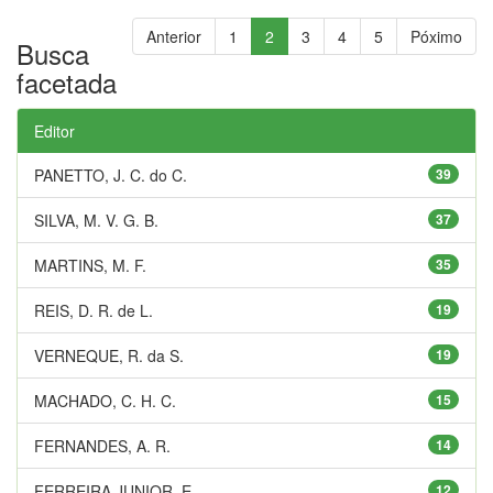
Anterior
1
2
3
4
5
Póximo
Busca
facetada
Editor
PANETTO, J. C. do C.
39
SILVA, M. V. G. B.
37
MARTINS, M. F.
35
REIS, D. R. de L.
19
VERNEQUE, R. da S.
19
MACHADO, C. H. C.
15
FERNANDES, A. R.
14
FERREIRA JUNIOR, E.
12