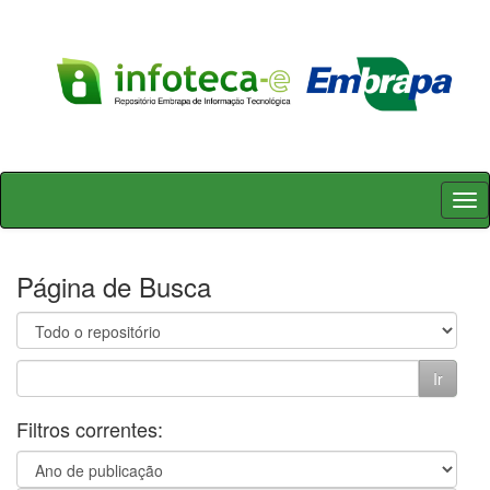
Skip
navigation
Página de Busca
Filtros correntes: