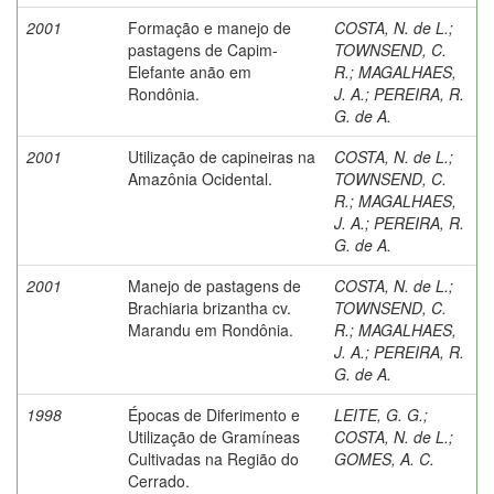
2001
Formação e manejo de
COSTA, N. de L.
;
pastagens de Capim-
TOWNSEND, C.
Elefante anão em
R.
;
MAGALHAES,
Rondônia.
J. A.
;
PEREIRA, R.
G. de A.
2001
Utilização de capineiras na
COSTA, N. de L.
;
Amazônia Ocidental.
TOWNSEND, C.
R.
;
MAGALHAES,
J. A.
;
PEREIRA, R.
G. de A.
2001
Manejo de pastagens de
COSTA, N. de L.
;
Brachiaria brizantha cv.
TOWNSEND, C.
Marandu em Rondônia.
R.
;
MAGALHAES,
J. A.
;
PEREIRA, R.
G. de A.
1998
Épocas de Diferimento e
LEITE, G. G.
;
Utilização de Gramíneas
COSTA, N. de L.
;
Cultivadas na Região do
GOMES, A. C.
Cerrado.