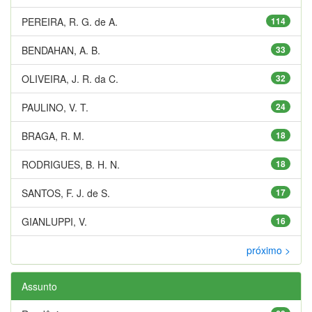
PEREIRA, R. G. de A.
114
BENDAHAN, A. B.
33
OLIVEIRA, J. R. da C.
32
PAULINO, V. T.
24
BRAGA, R. M.
18
RODRIGUES, B. H. N.
18
SANTOS, F. J. de S.
17
GIANLUPPI, V.
16
próximo >
Assunto