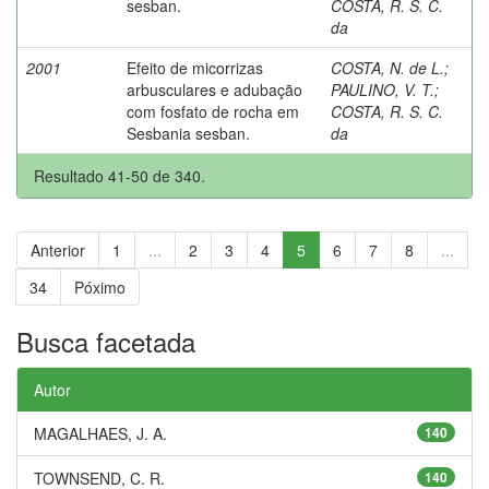
sesban.
COSTA, R. S. C.
da
2001
Efeito de micorrizas
COSTA, N. de L.
;
arbusculares e adubação
PAULINO, V. T.
;
com fosfato de rocha em
COSTA, R. S. C.
Sesbania sesban.
da
Resultado 41-50 de 340.
Anterior
1
...
2
3
4
5
6
7
8
...
34
Póximo
Busca facetada
Autor
MAGALHAES, J. A.
140
TOWNSEND, C. R.
140