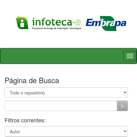
Skip
navigation
Página de Busca
Filtros correntes: