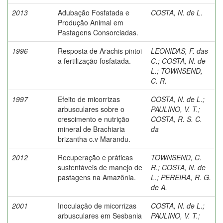
2013
Adubação Fosfatada e
COSTA, N. de L.
Produção Animal em
Pastagens Consorciadas.
1996
Resposta de Arachis pintoi
LEONIDAS, F. das
a fertilização fosfatada.
C.
;
COSTA, N. de
L.
;
TOWNSEND,
C. R.
1997
Efeito de micorrizas
COSTA, N. de L.
;
arbusculares sobre o
PAULINO, V. T.
;
crescimento e nutrição
COSTA, R. S. C.
mineral de Brachiaria
da
brizantha c.v Marandu.
2012
Recuperação e práticas
TOWNSEND, C.
sustentáveis de manejo de
R.
;
COSTA, N. de
pastagens na Amazônia.
L.
;
PEREIRA, R. G.
de A.
2001
Inoculação de micorrizas
COSTA, N. de L.
;
arbusculares em Sesbania
PAULINO, V. T.
;