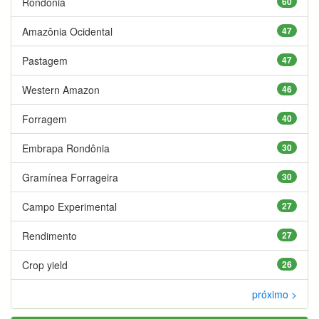
Rondônia
60
Amazônia Ocidental
47
Pastagem
47
Western Amazon
46
Forragem
40
Embrapa Rondônia
30
Gramínea Forrageira
30
Campo Experimental
27
Rendimento
27
Crop yield
26
próximo >